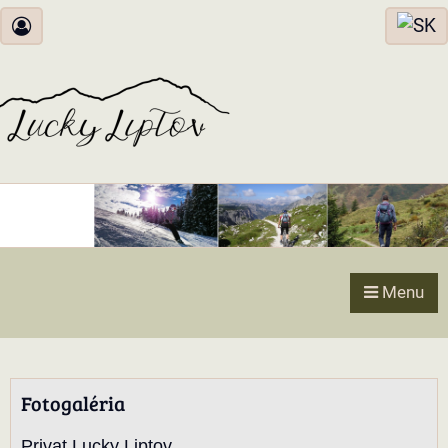
Menu
Fotogaléria
Privat Lucky Liptov