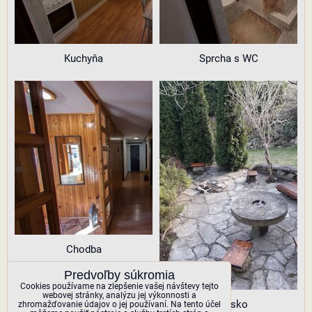
Kuchyňa
Sprcha s WC
Chodba
Predvoľby súkromia
Cookies používame na zlepšenie vašej návštevy tejto
webovej stránky, analýzu jej výkonnosti a
Ohnisko
zhromažďovanie údajov o jej používaní. Na tento účel