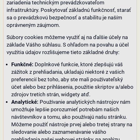
zariadenia technickým prevádzkovateľom
infraštruktúry. Poskytovať základnú funkčnosť, starať
sa o prevádzkovú bezpečnosť a stabilitu je naším
oprávneným záujmom.
Súbory cookies môžeme využiť aj na ďalšie účely na
základe Vášho súhlasu. S ohľadom na povahu a účel
využitia údajov rozlišujeme tieto základné druhy:
Funkčné:
Doplnkové funkcie, ktoré zlepšujú váš
zážitok z prehliadania, ukladajú niektoré z vašich
preferencií bez toho, aby ste mali používateľský
účet alebo bez prihlásenia, použitie skriptov a/alebo
zdrojov tretích strán, widgety atď.
Analytické:
Používanie analytických nástrojov nám
umožňuje lepšie porozumieť potrebám našich
návštevníkov a tomu, ako používajú našu stránku.
Môžeme použiť nástroje prvej alebo tretej strany na
sledovanie alebo zaznamenávanie vášho
prehliadania našej webovej stránky, na analýzu