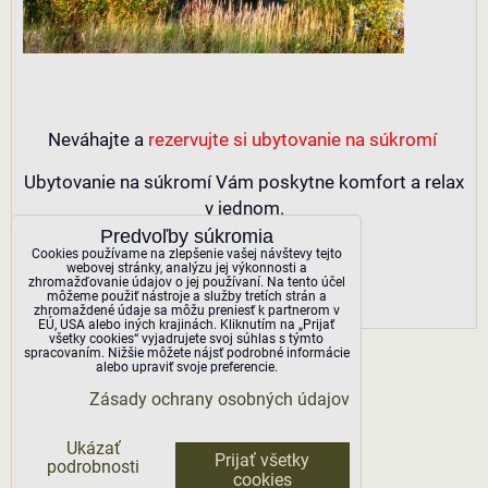
Neváhajte a
rezervujte si ubytovanie na súkromí
Ubytovanie na súkromí Vám poskytne komfort a relax
v jednom.
Predvoľby súkromia
Cookies používame na zlepšenie vašej návštevy tejto
webovej stránky, analýzu jej výkonnosti a
zhromažďovanie údajov o jej používaní. Na tento účel
môžeme použiť nástroje a služby tretích strán a
zhromaždené údaje sa môžu preniesť k partnerom v
EÚ, USA alebo iných krajinách. Kliknutím na „Prijať
všetky cookies“ vyjadrujete svoj súhlas s týmto
spracovaním. Nižšie môžete nájsť podrobné informácie
alebo upraviť svoje preferencie.
Zásady ochrany osobných údajov
Predvoľby súkromia
Zásady ochrany osobných údajov
Ukázať
Prijať všetky
podrobnosti
cookies