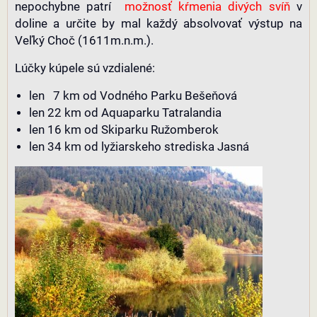
nepochybne patrí
možnosť kŕmenia divých svíň
v
doline a určite by mal každý absolvovať výstup na
Veľký Choč (1611m.n.m.).
Lúčky kúpele sú vzdialené:
len 7 km od Vodného Parku Bešeňová
len 22 km od Aquaparku Tatralandia
len 16 km od Skiparku Ružomberok
len 34 km od lyžiarskeho strediska Jasná