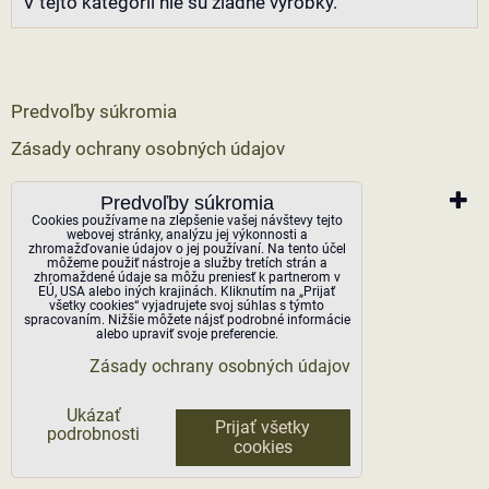
V tejto kategórii nie sú žiadne výrobky.
Predvoľby súkromia
Zásady ochrany osobných údajov
Vytvorené pomocou:
Predvoľby súkromia
BiznisWeb.sk
Cookies používame na zlepšenie vašej návštevy tejto
webovej stránky, analýzu jej výkonnosti a
zhromažďovanie údajov o jej používaní. Na tento účel
môžeme použiť nástroje a služby tretích strán a
zhromaždené údaje sa môžu preniesť k partnerom v
EÚ, USA alebo iných krajinách. Kliknutím na „Prijať
všetky cookies“ vyjadrujete svoj súhlas s týmto
spracovaním. Nižšie môžete nájsť podrobné informácie
alebo upraviť svoje preferencie.
Zásady ochrany osobných údajov
Ukázať
Prijať všetky
podrobnosti
cookies