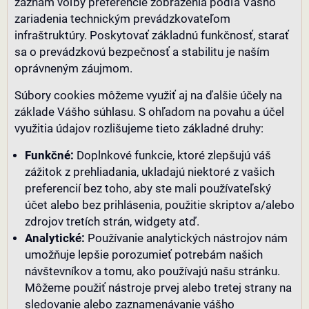
záznam voľby preferencie zobrazenia podľa Vášho
zariadenia technickým prevádzkovateľom
infraštruktúry. Poskytovať základnú funkčnosť, starať
sa o prevádzkovú bezpečnosť a stabilitu je naším
oprávneným záujmom.
Súbory cookies môžeme využiť aj na ďalšie účely na
základe Vášho súhlasu. S ohľadom na povahu a účel
využitia údajov rozlišujeme tieto základné druhy:
Funkčné:
Doplnkové funkcie, ktoré zlepšujú váš
zážitok z prehliadania, ukladajú niektoré z vašich
preferencií bez toho, aby ste mali používateľský
účet alebo bez prihlásenia, použitie skriptov a/alebo
zdrojov tretích strán, widgety atď.
Analytické:
Používanie analytických nástrojov nám
umožňuje lepšie porozumieť potrebám našich
návštevníkov a tomu, ako používajú našu stránku.
Môžeme použiť nástroje prvej alebo tretej strany na
sledovanie alebo zaznamenávanie vášho